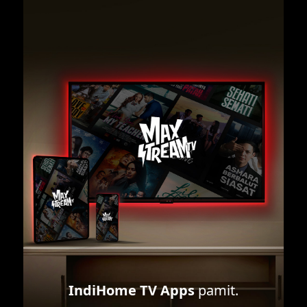
IndiHome TV Apps
pamit.