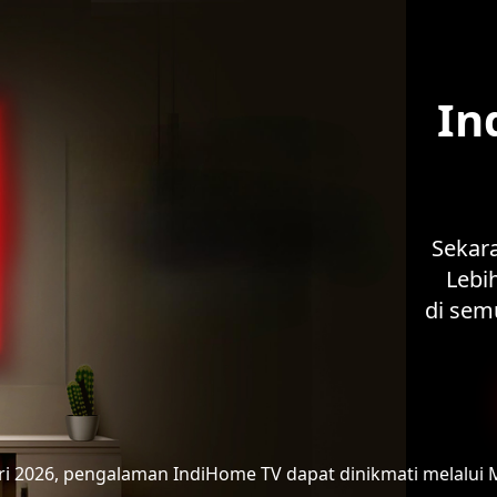
In
Sekar
Lebih
di sem
ari 2026, pengalaman IndiHome TV
dapat dinikmati melalui