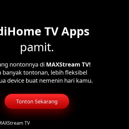
diHome TV Apps
pamit.
ang nontonnya di
MAXStream TV!
 banyak tontonan, lebih fleksibel
ua device buat nemenin hari kamu.
Tonton Sekarang
 MAXStream TV