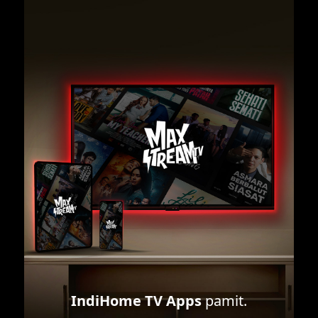
IndiHome TV Apps
pamit.