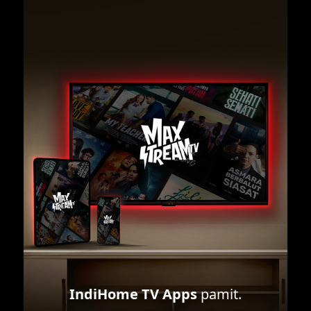
IndiHome TV Apps
pamit.