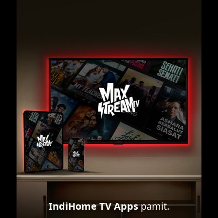
IndiHome TV Apps
pamit.