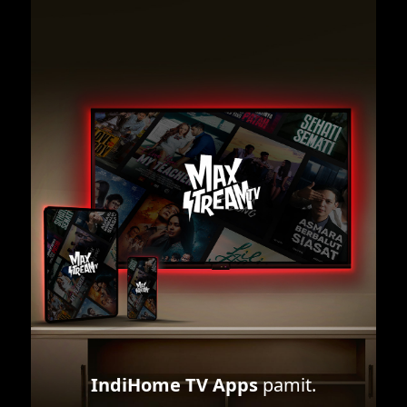
IndiHome TV Apps
pamit.