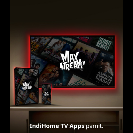
IndiHome TV Apps
pamit.