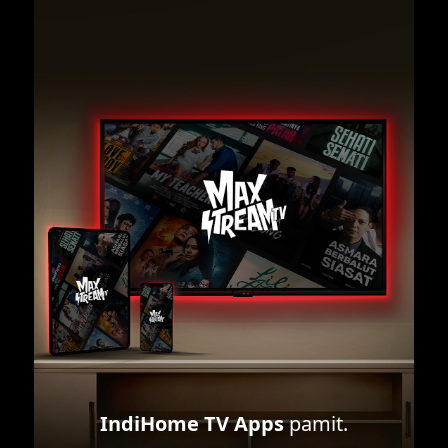
IndiHome TV Apps
pamit.