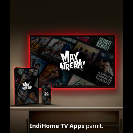
IndiHome TV Apps
pamit.