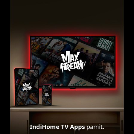
IndiHome TV Apps
pamit.