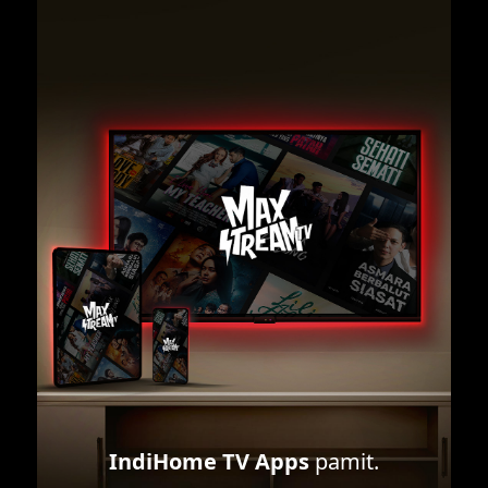
IndiHome TV Apps
pamit.