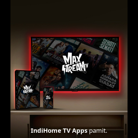
IndiHome TV Apps
pamit.