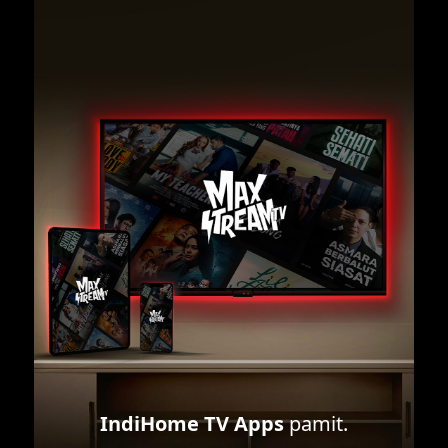
IndiHome TV Apps
pamit.