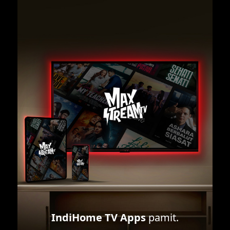
IndiHome TV Apps
pamit.