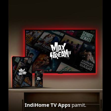
IndiHome TV Apps
pamit.