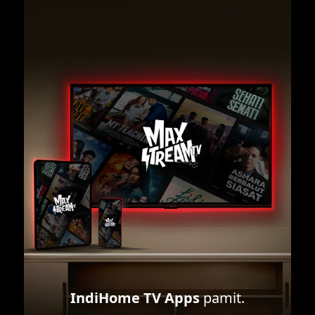
IndiHome TV Apps
pamit.