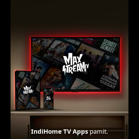
IndiHome TV Apps
pamit.