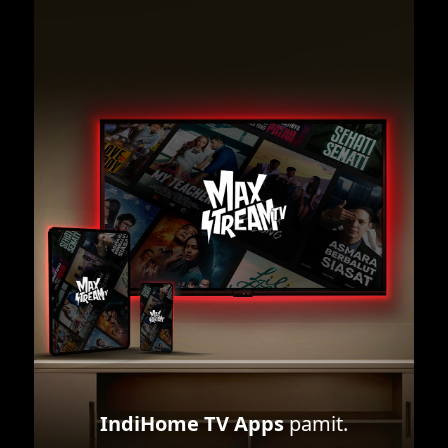
IndiHome TV Apps
pamit.