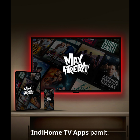
IndiHome TV Apps
pamit.