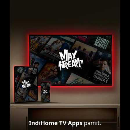
IndiHome TV Apps
pamit.