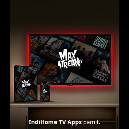
IndiHome TV Apps
pamit.