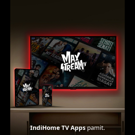
IndiHome TV Apps
pamit.