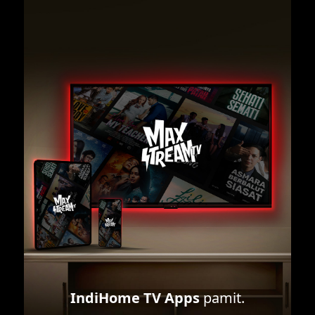
IndiHome TV Apps
pamit.