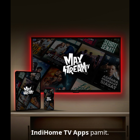
IndiHome TV Apps
pamit.