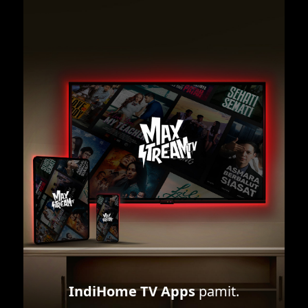
IndiHome TV Apps
pamit.