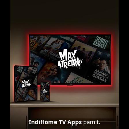
IndiHome TV Apps
pamit.