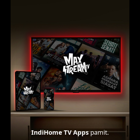
IndiHome TV Apps
pamit.