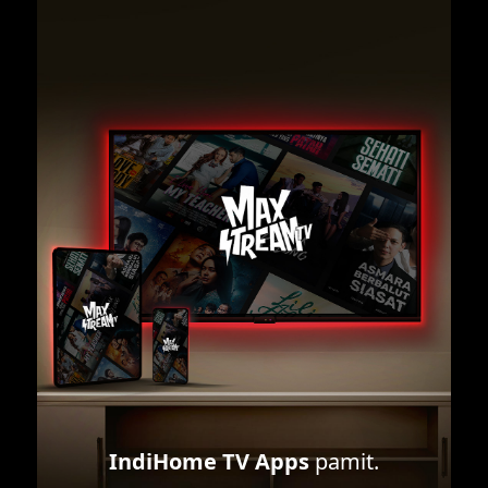
IndiHome TV Apps
pamit.