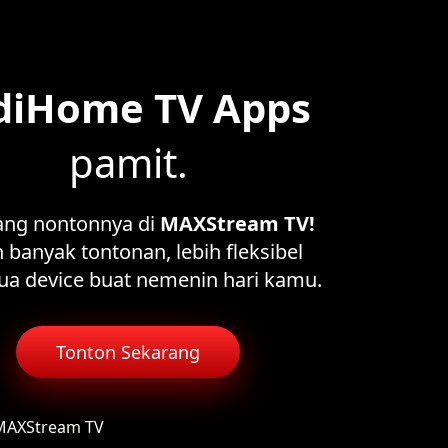
diHome TV Apps
pamit.
ang nontonnya di
MAXStream TV!
 banyak tontonan, lebih fleksibel
ua device buat nemenin hari kamu.
Tonton Sekarang
 MAXStream TV