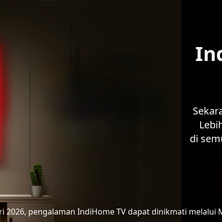
In
Sekar
Lebih
di sem
ari 2026, pengalaman IndiHome TV
dapat dinikmati melalui