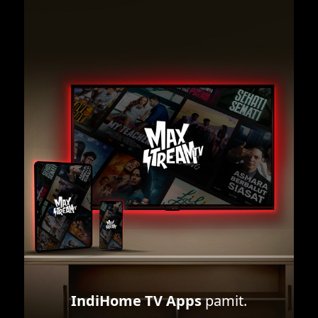
IndiHome TV Apps
pamit.