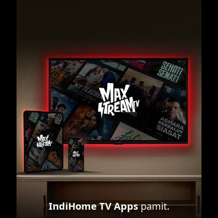
IndiHome TV Apps
pamit.