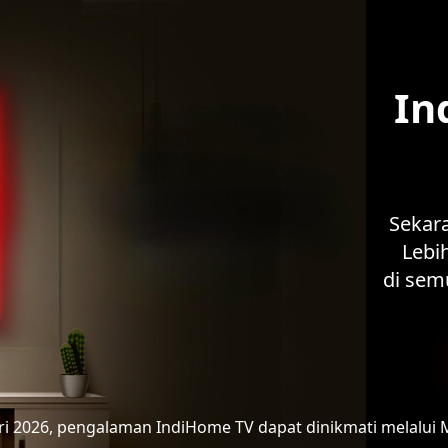
In
Sekar
Lebih
di sem
ari 2026, pengalaman IndiHome TV
dapat dinikmati melalui