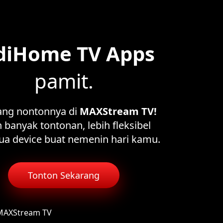
diHome TV Apps
pamit.
ang nontonnya di
MAXStream TV!
 banyak tontonan, lebih fleksibel
ua device buat nemenin hari kamu.
Tonton Sekarang
 MAXStream TV