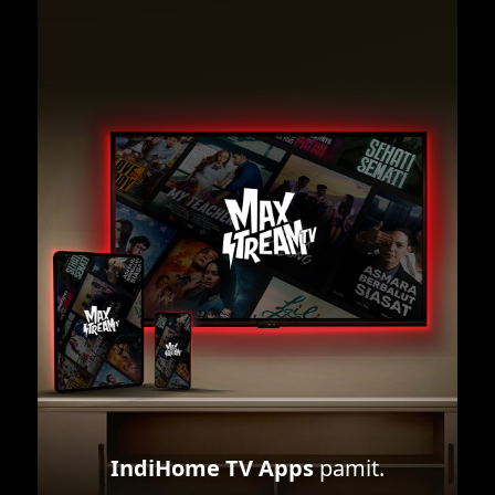
IndiHome TV Apps
pamit.