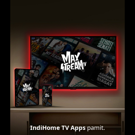
IndiHome TV Apps
pamit.