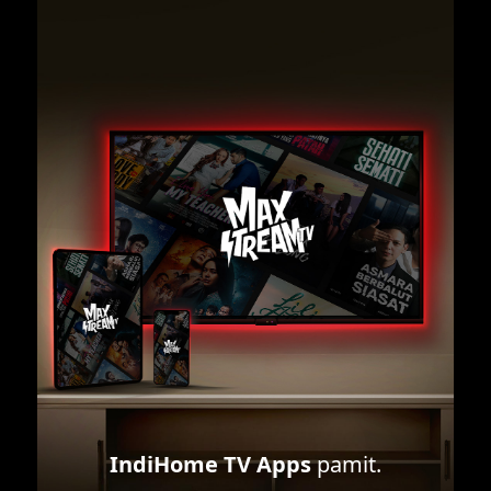
IndiHome TV Apps
pamit.