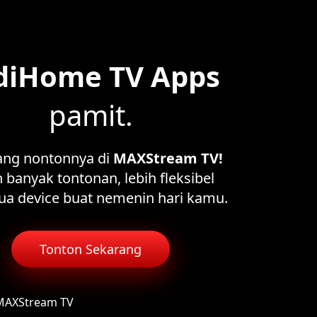
diHome TV Apps
pamit.
ang nontonnya di
MAXStream TV!
 banyak tontonan, lebih fleksibel
ua device buat nemenin hari kamu.
Tonton Sekarang
 MAXStream TV