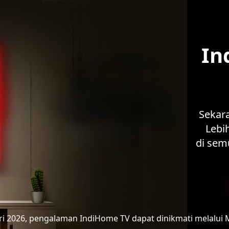
In
Sekar
Lebih
di sem
ari 2026, pengalaman IndiHome TV
dapat dinikmati melalui