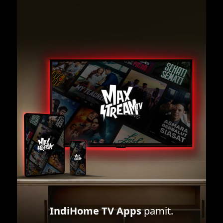
IndiHome TV Apps
pamit.