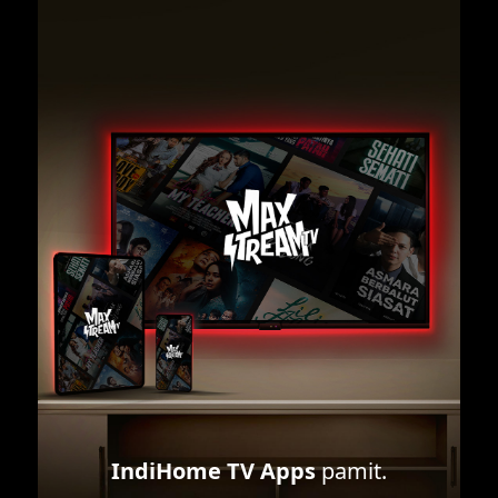
IndiHome TV Apps
pamit.