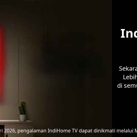
In
Sekar
Lebih
di sem
ari 2026, pengalaman IndiHome TV
dapat dinikmati melalui