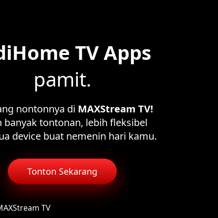
diHome TV Apps
pamit.
ang nontonnya di
MAXStream TV!
 banyak tontonan, lebih fleksibel
ua device buat nemenin hari kamu.
Tonton Sekarang
 MAXStream TV