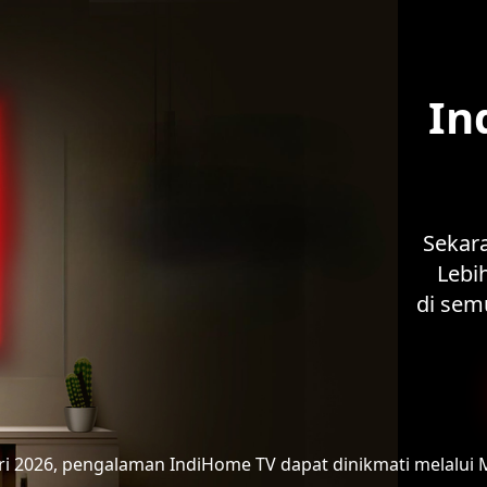
In
Sekar
Lebih
di sem
ari 2026, pengalaman IndiHome TV
dapat dinikmati melalui