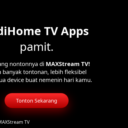
diHome TV Apps
pamit.
ang nontonnya di
MAXStream TV!
 banyak tontonan, lebih fleksibel
ua device buat nemenin hari kamu.
Tonton Sekarang
 MAXStream TV