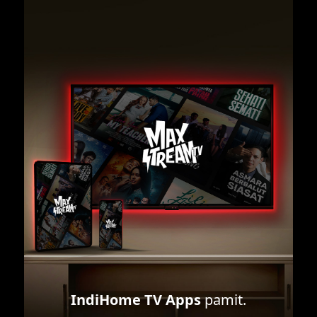
IndiHome TV Apps
pamit.