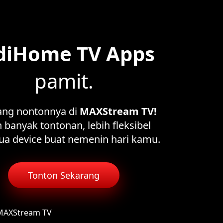
diHome TV Apps
pamit.
ang nontonnya di
MAXStream TV!
 banyak tontonan, lebih fleksibel
ua device buat nemenin hari kamu.
Tonton Sekarang
 MAXStream TV