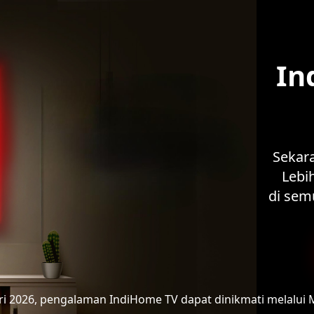
In
Sekar
Lebih
di sem
ari 2026, pengalaman IndiHome TV
dapat dinikmati melalui