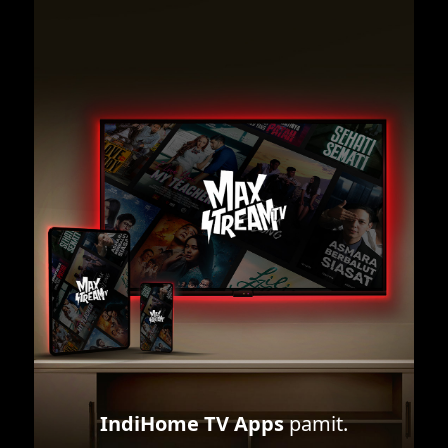
IndiHome TV Apps
pamit.