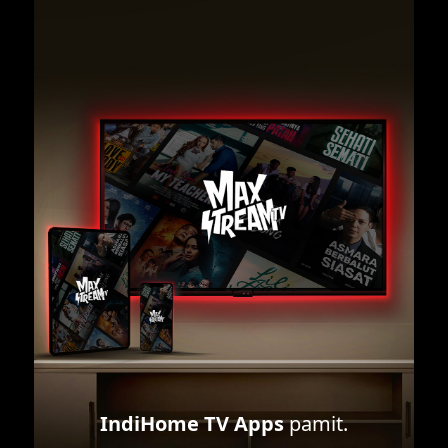
IndiHome TV Apps
pamit.