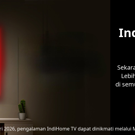
In
Sekar
Lebih
di sem
ari 2026, pengalaman IndiHome TV
dapat dinikmati melalui