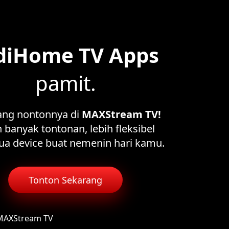
diHome TV Apps
pamit.
ang nontonnya di
MAXStream TV!
 banyak tontonan, lebih fleksibel
ua device buat nemenin hari kamu.
Tonton Sekarang
 MAXStream TV