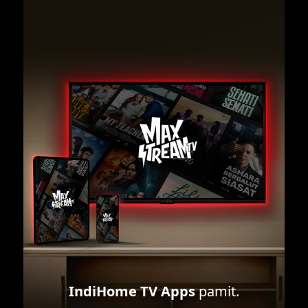
IndiHome TV Apps
pamit.