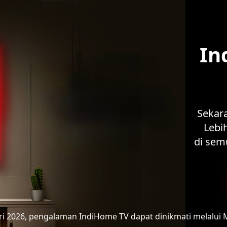
In
Sekar
Lebih
di sem
ari 2026, pengalaman IndiHome TV
dapat dinikmati melalui