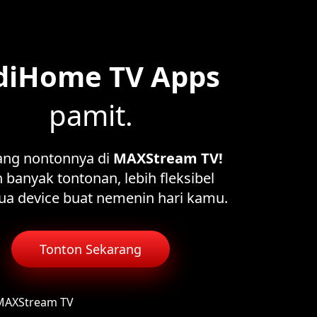
diHome TV Apps
pamit.
ang nontonnya di
MAXStream TV!
 banyak tontonan, lebih fleksibel
ua device buat nemenin hari kamu.
Tonton Sekarang
 MAXStream TV