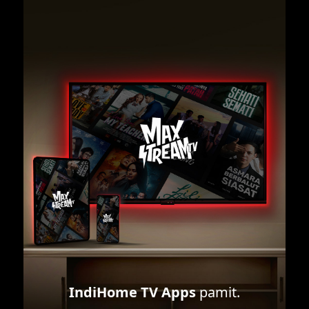
IndiHome TV Apps
pamit.