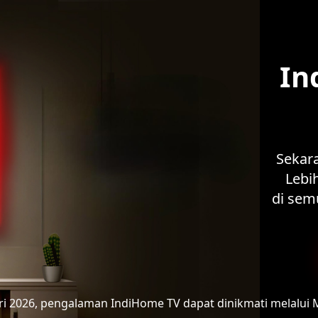
In
Sekar
Lebih
di sem
ari 2026, pengalaman IndiHome TV
dapat dinikmati melalui