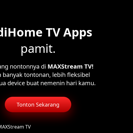
diHome TV Apps
pamit.
ang nontonnya di
MAXStream TV!
 banyak tontonan, lebih fleksibel
ua device buat nemenin hari kamu.
Tonton Sekarang
 MAXStream TV