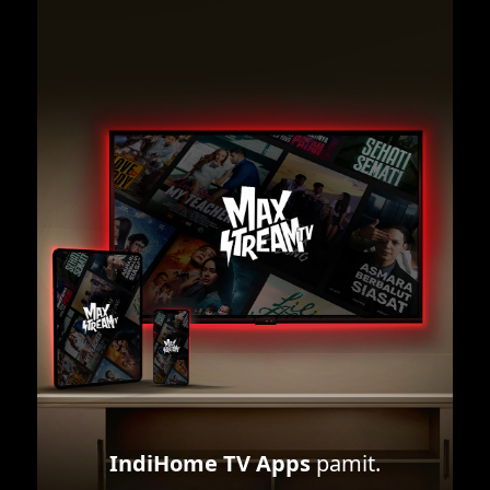
IndiHome TV Apps
pamit.